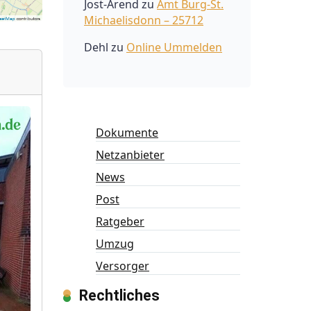
Jost-Arend
zu
Amt Burg-St.
Michaelisdonn – 25712
Dehl
zu
Online Ummelden
Dokumente
Netzanbieter
News
Post
Ratgeber
Umzug
Versorger
Rechtliches