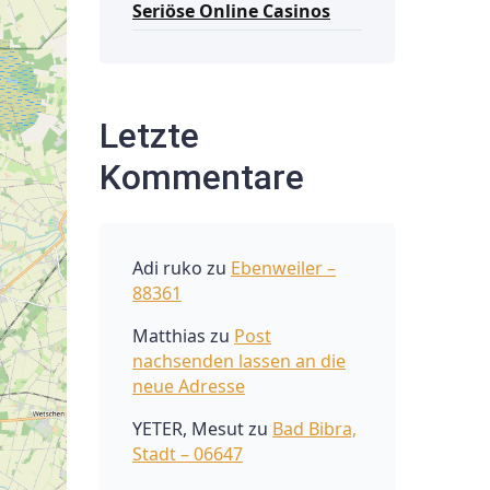
Seriöse Online Casinos
Letzte
Kommentare
Adi ruko
zu
Ebenweiler –
88361
Matthias
zu
Post
nachsenden lassen an die
neue Adresse
YETER, Mesut
zu
Bad Bibra,
Stadt – 06647