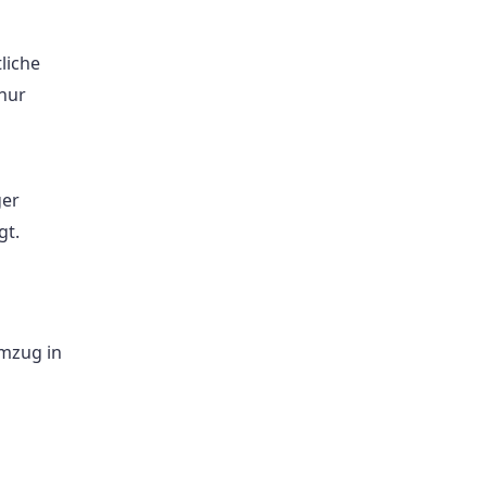
liche
 nur
ger
gt.
Umzug in