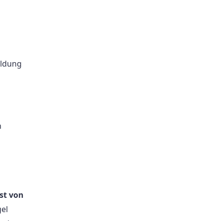
eldung
n
ist von
gel