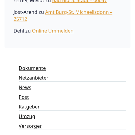
YETER, Mesut
zu
Bad Bibra, Stadt – 06647
Jost-Arend
zu
Amt Burg-St. Michaelisdonn –
25712
Dehl
zu
Online Ummelden
Dokumente
Netzanbieter
News
Post
Ratgeber
Umzug
Versorger