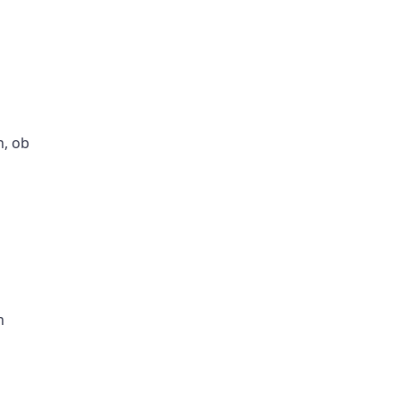
n, ob
n