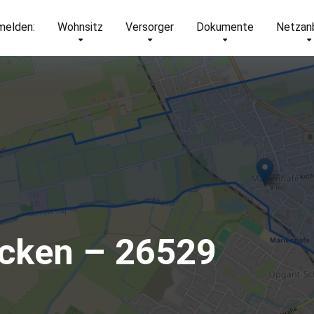
elden:
Wohnsitz
Versorger
Dokumente
Netzan
ecken – 26529