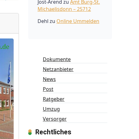
Jost-Arend
zu
Amt Burg-St.
Michaelisdonn – 25712
Dehl
zu
Online Ummelden
Dokumente
Netzanbieter
News
Post
Ratgeber
Umzug
Versorger
Rechtliches