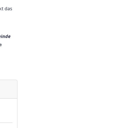
kt das
einde
n