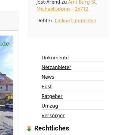
Jost-Arend
zu
Amt Burg-St.
Michaelisdonn – 25712
Dehl
zu
Online Ummelden
Dokumente
Netzanbieter
News
Post
Ratgeber
Umzug
Versorger
Rechtliches