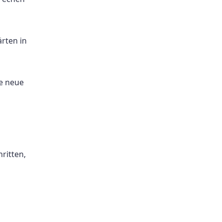
rten in
ne neue
ritten,