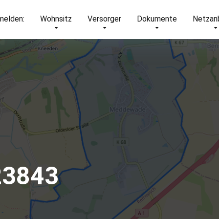
elden:
Wohnsitz
Versorger
Dokumente
Netzan
23843