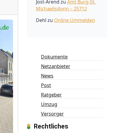
Jost-Arend
zu
Amt Burg-St.
Michaelisdonn – 25712
Dehl
zu
Online Ummelden
Dokumente
Netzanbieter
News
Post
Ratgeber
Umzug
Versorger
Rechtliches