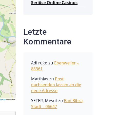
Seriöse Online Casinos
Letzte
Kommentare
Adi ruko
zu
Ebenweiler –
88361
Matthias
zu
Post
nachsenden lassen an die
neue Adresse
YETER, Mesut
zu
Bad Bibra,
Stadt – 06647