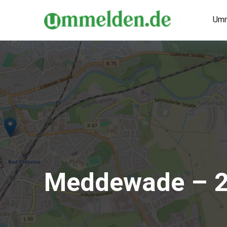
Umm
Meddewade – 