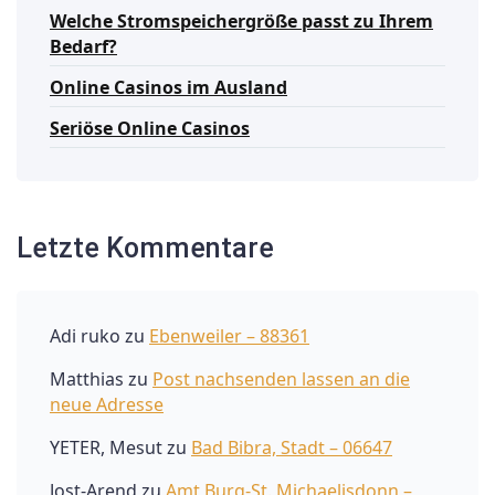
Welche Stromspeichergröße passt zu Ihrem
Bedarf?
Online Casinos im Ausland
Seriöse Online Casinos
Letzte Kommentare
Adi ruko
zu
Ebenweiler – 88361
Matthias
zu
Post nachsenden lassen an die
neue Adresse
YETER, Mesut
zu
Bad Bibra, Stadt – 06647
Jost-Arend
zu
Amt Burg-St. Michaelisdonn –