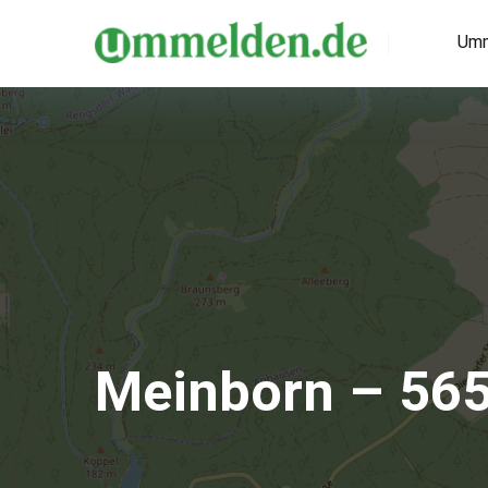
Umm
Meinborn – 56