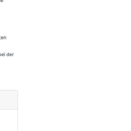
ie
ten
ei der