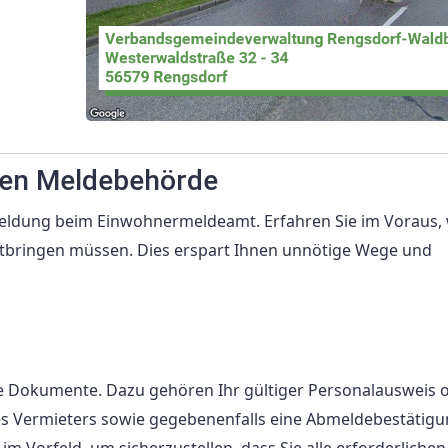
gen Meldebehörde
nmeldung beim Einwohnermeldeamt. Erfahren Sie im Voraus, 
itbringen müssen. Dies erspart Ihnen unnötige Wege und
e Dokumente. Dazu gehören Ihr gültiger Personalausweis 
 Vermieters sowie gegebenenfalls eine Abmeldebestätigu
m Vorfeld, um sicherzustellen, dass Sie alle erforderlichen