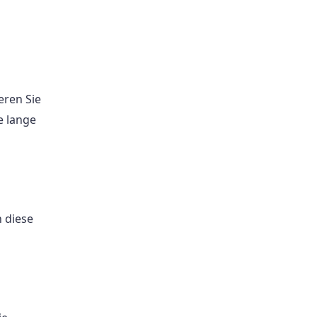
eren Sie
e lange
 diese