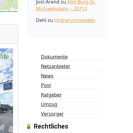
Jost-Arend
zu
Amt Burg-St.
Michaelisdonn – 25712
Dehl
zu
Online Ummelden
Dokumente
Netzanbieter
News
Post
Ratgeber
Umzug
Versorger
Rechtliches