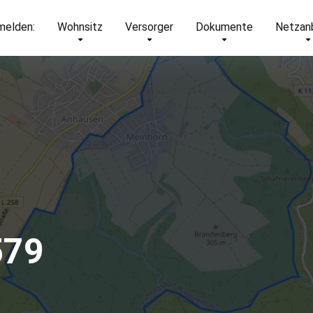
elden:
Wohnsitz
Versorger
Dokumente
Netzan
579