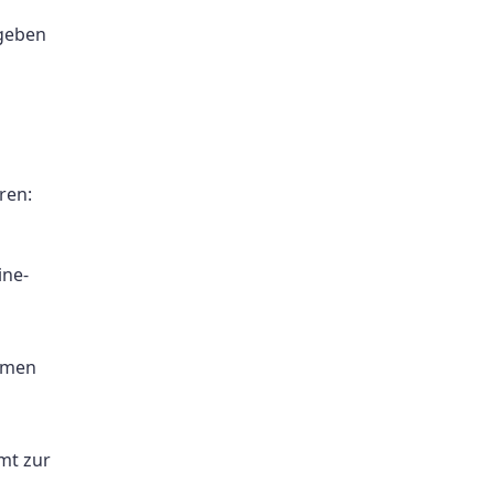
egeben
ren:
ine-
hmen
mt zur