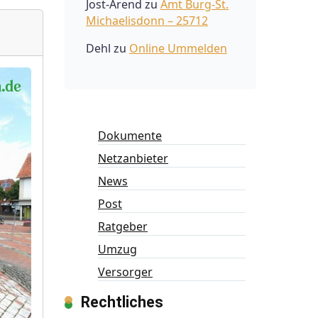
Jost-Arend
zu
Amt Burg-St.
Michaelisdonn – 25712
Dehl
zu
Online Ummelden
Dokumente
Netzanbieter
News
Post
Ratgeber
Umzug
Versorger
Rechtliches