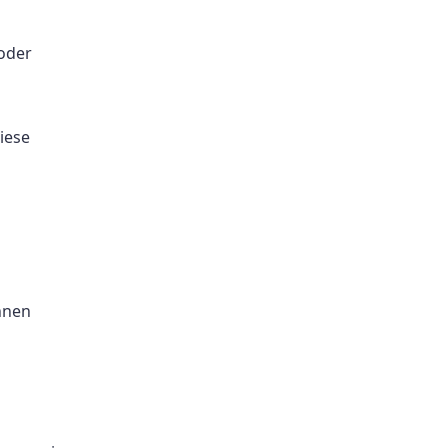
oder
iese
nnen