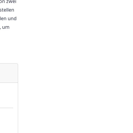
on zwei
stellen
rden und
g, um