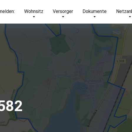
elden:
Wohnsitz
Versorger
Dokumente
Netzan
582