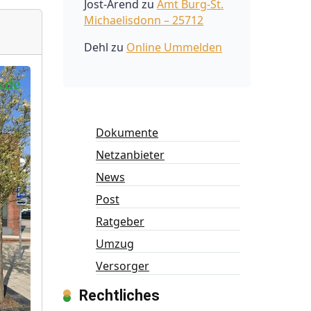
Jost-Arend
zu
Amt Burg-St.
Michaelisdonn – 25712
Dehl
zu
Online Ummelden
Dokumente
Netzanbieter
News
Post
Ratgeber
Umzug
Versorger
Rechtliches