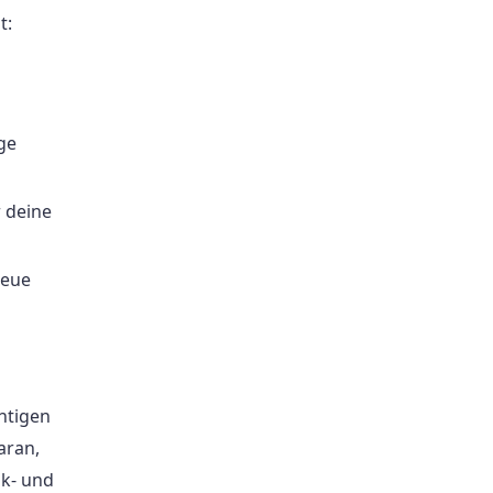
t:
ge
r deine
neue
htigen
aran,
k- und