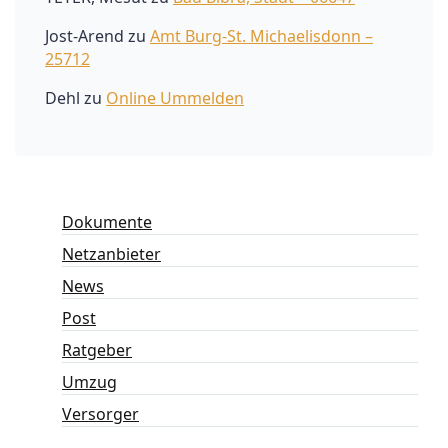
Jost-Arend
zu
Amt Burg-St. Michaelisdonn –
25712
Dehl
zu
Online Ummelden
Dokumente
Netzanbieter
News
Post
Ratgeber
Umzug
Versorger