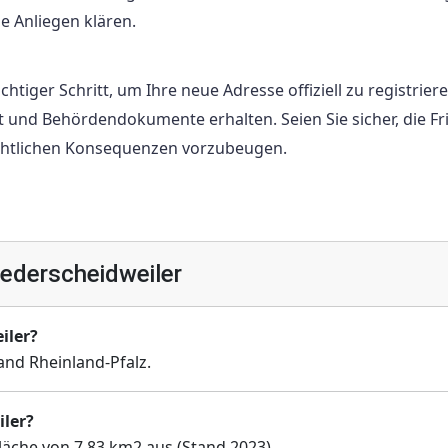
e Anliegen klären.
htiger Schritt, um Ihre neue Adresse offiziell zu registrier
st und Behördendokumente erhalten. Seien Sie sicher, die Fri
chtlichen Konsequenzen vorzubeugen.
ederscheidweiler
iler?
nd Rheinland-Pfalz.
iler?
läche von 7,83 km2 aus (Stand 2023).