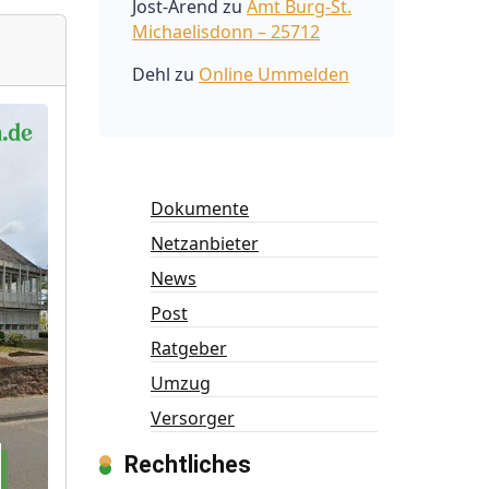
Jost-Arend
zu
Amt Burg-St.
Michaelisdonn – 25712
Dehl
zu
Online Ummelden
Dokumente
Netzanbieter
News
Post
Ratgeber
Umzug
Versorger
Rechtliches