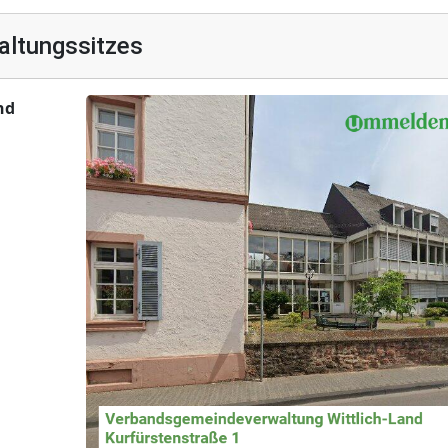
altungssitzes
nd