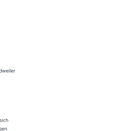
dweiler
sich
igen