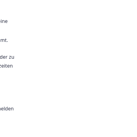
eine
amt.
der zu
zeiten
melden