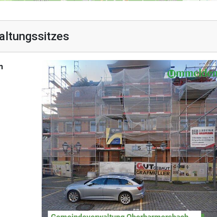
altungssitzes
m