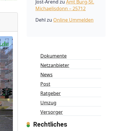
Jost-Arend
zu
Amt Burg-St.
Michaelisdonn – 25712
Dehl
zu
Online Ummelden
Dokumente
Netzanbieter
News
Post
Ratgeber
Umzug
Versorger
Rechtliches