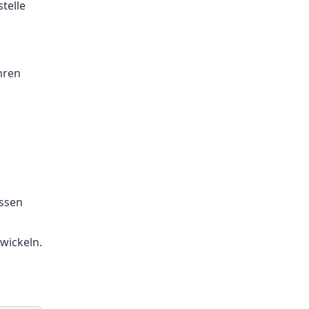
telle
hren
assen
wickeln.