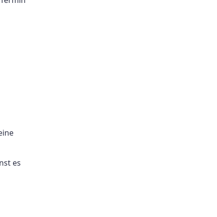
eine
nst es