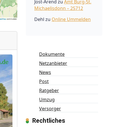
Jost-Arend
zu
Amt Burg-St.
Michaelisdonn – 25712
Dehl
zu
Online Ummelden
Dokumente
Netzanbieter
News
Post
Ratgeber
Umzug
Versorger
Rechtliches