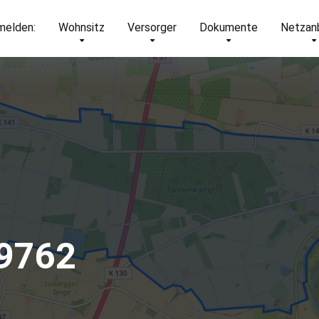
elden:
Wohnsitz
Versorger
Dokumente
Netzan
49762