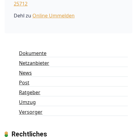
25712
Dehl
zu
Online Ummelden
Dokumente
Netzanbieter
News
Post
Ratgeber
Umzug
Versorger
Rechtliches