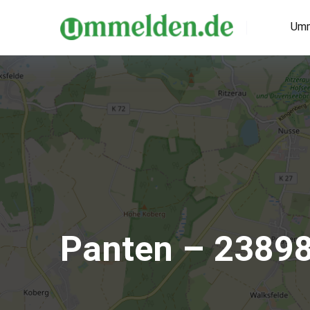
Umm
Panten – 2389