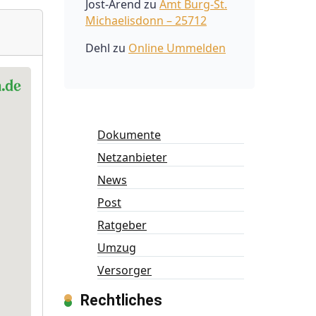
Jost-Arend
zu
Amt Burg-St.
Michaelisdonn – 25712
Dehl
zu
Online Ummelden
Dokumente
Netzanbieter
News
Post
Ratgeber
Umzug
Versorger
Rechtliches