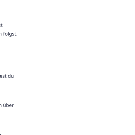
st
 folgst,
est du
n über
.