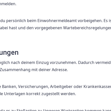
mmelden.
u persönlich beim Einwohnermeldeamt vorbeigehen. Es i
 dabei hast und den vorgegebenen Wartebereichsregelungen
lungen
möglich nach deinem Einzug vorzunehmen. Dadurch vermeid
 Zusammenhang mit deiner Adresse.
ie Banken, Versicherungen, Arbeitgeber oder Krankenkasse
le Unterlagen korrekt zugestellt werden.
 da es zu Stoßzeiten zu längeren Wartezeiten kommen kann