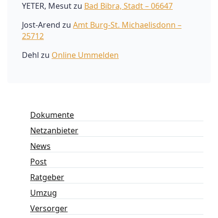
YETER, Mesut
zu
Bad Bibra, Stadt – 06647
Jost-Arend
zu
Amt Burg-St. Michaelisdonn –
25712
Dehl
zu
Online Ummelden
Dokumente
Netzanbieter
News
Post
Ratgeber
Umzug
Versorger