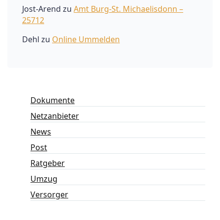
Jost-Arend
zu
Amt Burg-St. Michaelisdonn –
25712
Dehl
zu
Online Ummelden
Dokumente
Netzanbieter
News
Post
Ratgeber
Umzug
Versorger