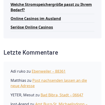
Welche Stromspeichergröße passt zu Ihrem
Bedarf?
Online Casinos im Ausland
Seriöse Online Casinos
Letzte Kommentare
Adi ruko
zu
Ebenweiler – 88361
Matthias
zu
Post nachsenden lassen an die
neue Adresse
YETER, Mesut
zu
Bad Bibra, Stadt – 06647
Jost-Arend
zu
Amt Burg-St. Michaelisdonn –