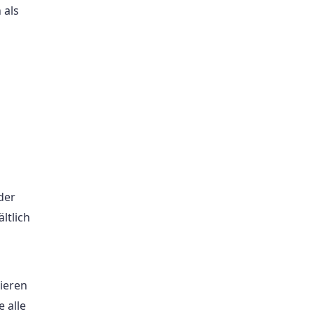
 als
der
ltlich
ieren
 alle