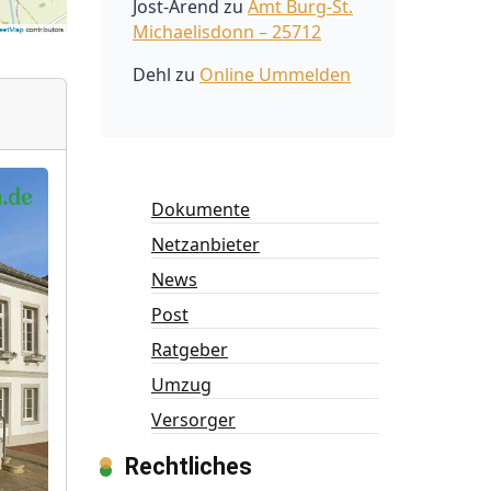
Jost-Arend
zu
Amt Burg-St.
Michaelisdonn – 25712
Dehl
zu
Online Ummelden
Dokumente
Netzanbieter
News
Post
Ratgeber
Umzug
Versorger
Rechtliches