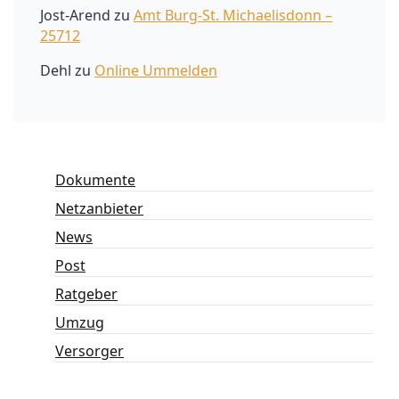
Jost-Arend
zu
Amt Burg-St. Michaelisdonn –
25712
Dehl
zu
Online Ummelden
Dokumente
Netzanbieter
News
Post
Ratgeber
Umzug
Versorger