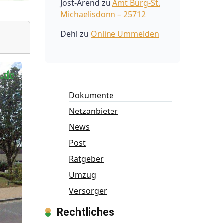
Jost-Arend
zu
Amt Burg-St.
Michaelisdonn – 25712
Dehl
zu
Online Ummelden
Dokumente
Netzanbieter
News
Post
Ratgeber
Umzug
Versorger
Rechtliches