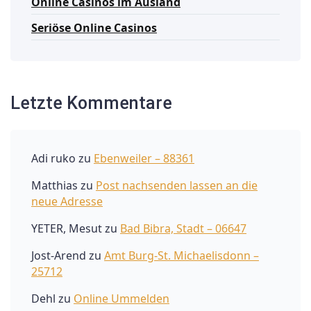
Online Casinos im Ausland
Seriöse Online Casinos
Letzte Kommentare
Adi ruko
zu
Ebenweiler – 88361
Matthias
zu
Post nachsenden lassen an die
neue Adresse
YETER, Mesut
zu
Bad Bibra, Stadt – 06647
Jost-Arend
zu
Amt Burg-St. Michaelisdonn –
25712
Dehl
zu
Online Ummelden