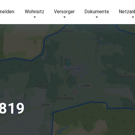
elden:
Wohnsitz
Versorger
Dokumente
Netzan
7819