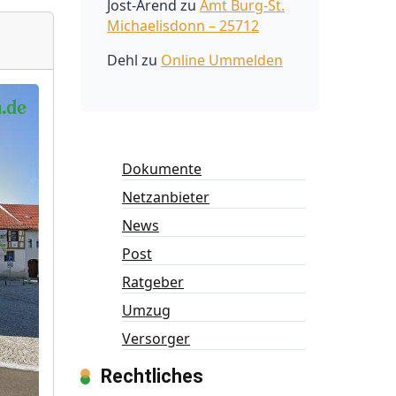
Jost-Arend
zu
Amt Burg-St.
Michaelisdonn – 25712
Dehl
zu
Online Ummelden
Dokumente
Netzanbieter
News
Post
Ratgeber
Umzug
Versorger
Rechtliches