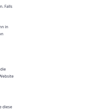
. Falls
nn in
on
 die
 Website
e diese