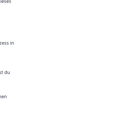
ieses
ess in
st du
onen