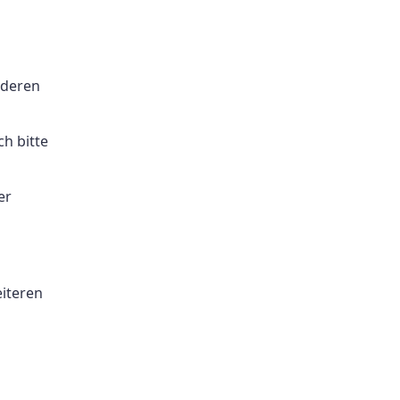
 deren
h bitte
er
eiteren