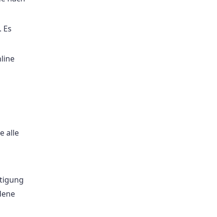
. Es
line
e alle
ätigung
dene