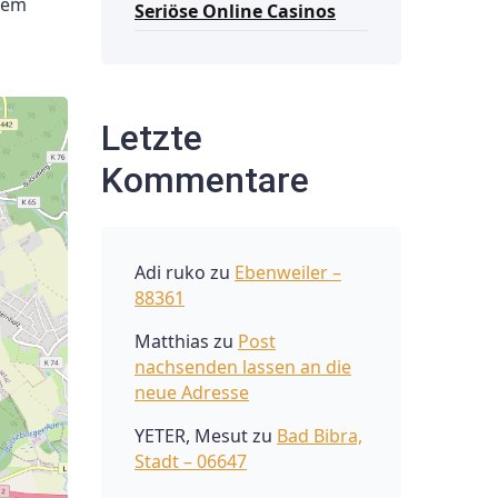
 dem
Seriöse Online Casinos
Letzte
Kommentare
Adi ruko
zu
Ebenweiler –
88361
Matthias
zu
Post
nachsenden lassen an die
neue Adresse
YETER, Mesut
zu
Bad Bibra,
Stadt – 06647