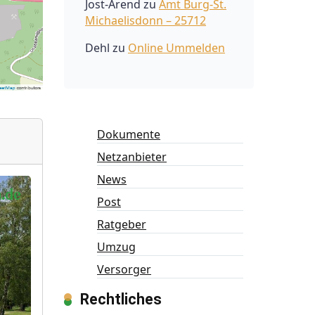
Jost-Arend
zu
Amt Burg-St.
Michaelisdonn – 25712
Dehl
zu
Online Ummelden
Dokumente
Netzanbieter
News
Post
Ratgeber
Umzug
Versorger
Rechtliches