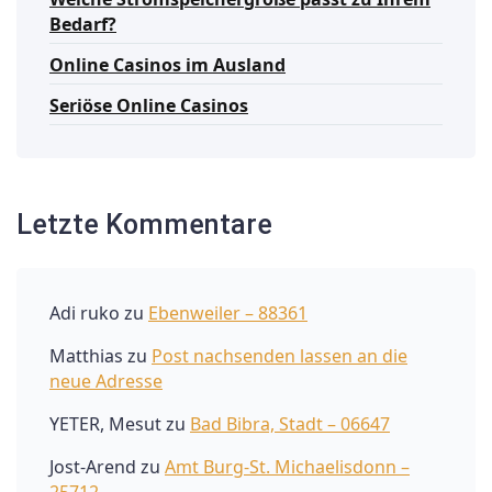
Bedarf?
Online Casinos im Ausland
Seriöse Online Casinos
Letzte Kommentare
Adi ruko
zu
Ebenweiler – 88361
Matthias
zu
Post nachsenden lassen an die
neue Adresse
YETER, Mesut
zu
Bad Bibra, Stadt – 06647
Jost-Arend
zu
Amt Burg-St. Michaelisdonn –
25712