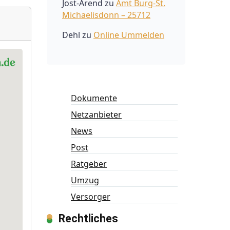
Jost-Arend
zu
Amt Burg-St.
Michaelisdonn – 25712
Dehl
zu
Online Ummelden
Dokumente
Netzanbieter
News
Post
Ratgeber
Umzug
Versorger
Rechtliches