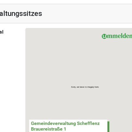
altungssitzes
al