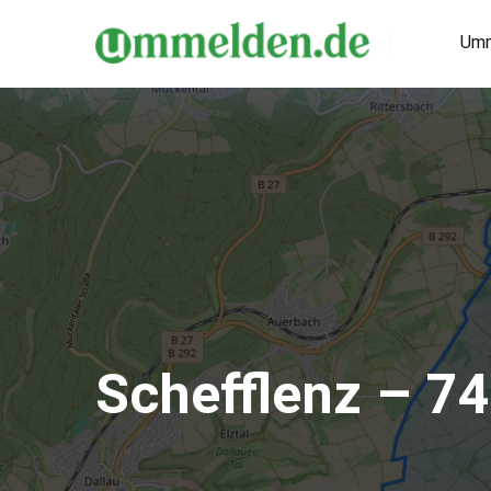
Umm
Schefflenz – 7