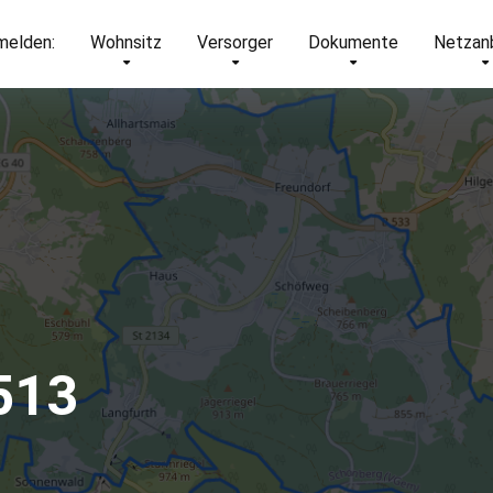
elden:
Wohnsitz
Versorger
Dokumente
Netzan
513