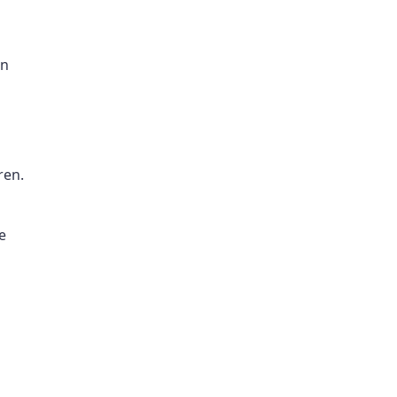
en
ren.
e