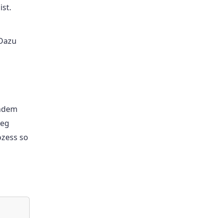
ist.
 Dazu
Indem
weg
ozess so