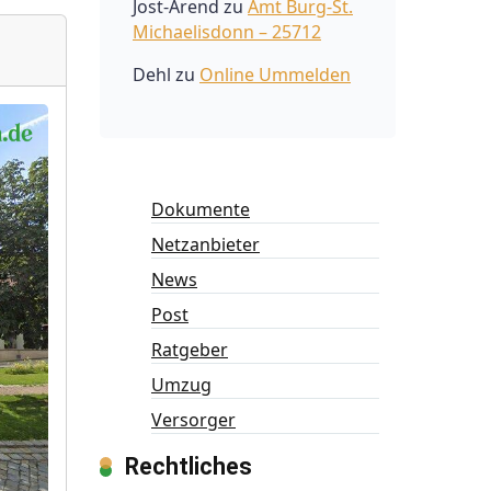
Jost-Arend
zu
Amt Burg-St.
Michaelisdonn – 25712
Dehl
zu
Online Ummelden
Dokumente
Netzanbieter
News
Post
Ratgeber
Umzug
Versorger
Rechtliches