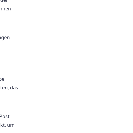
önnen
ngen
bei
ten, das
 Post
kt, um