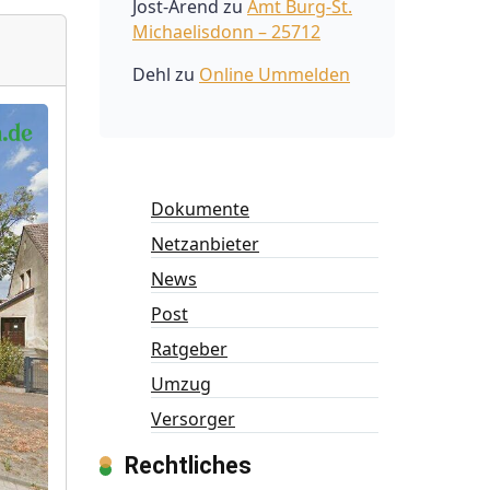
Jost-Arend
zu
Amt Burg-St.
Michaelisdonn – 25712
Dehl
zu
Online Ummelden
Dokumente
Netzanbieter
News
Post
Ratgeber
Umzug
Versorger
Rechtliches