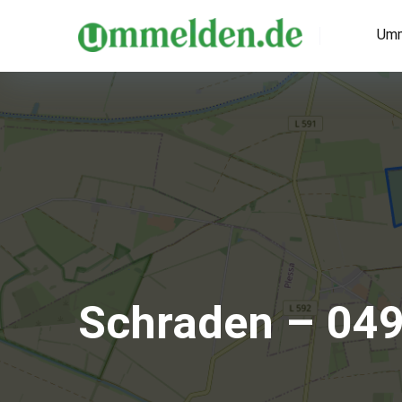
Umm
Schraden – 04