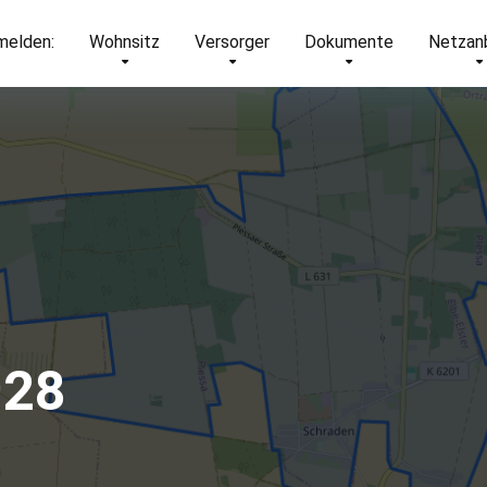
elden:
Wohnsitz
Versorger
Dokumente
Netzan
928