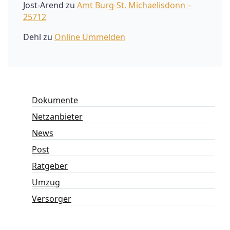
Jost-Arend
zu
Amt Burg-St. Michaelisdonn –
25712
Dehl
zu
Online Ummelden
Dokumente
Netzanbieter
News
Post
Ratgeber
Umzug
Versorger