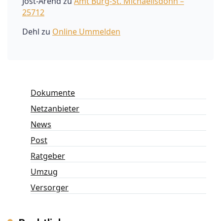
Jost-Arend
zu
Amt Burg-St. Michaelisdonn –
25712
Dehl
zu
Online Ummelden
Dokumente
Netzanbieter
News
Post
Ratgeber
Umzug
Versorger