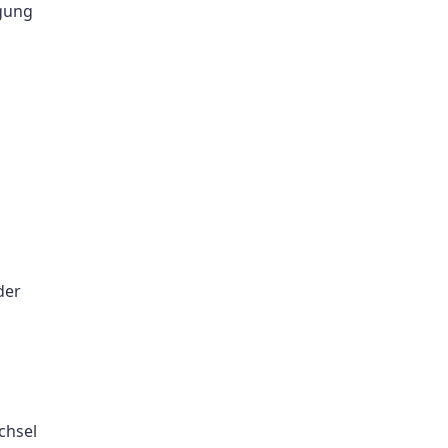
igung
der
chsel