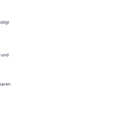
ndigt
e und
baren