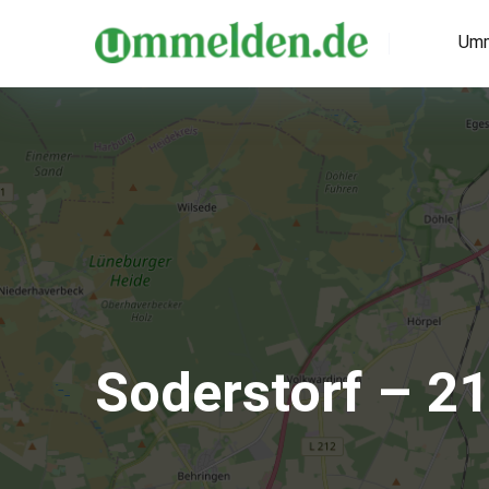
Umm
Soderstorf – 2