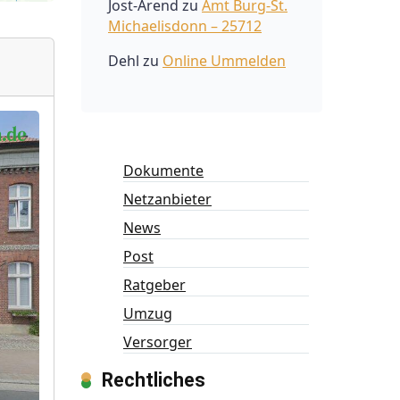
Jost-Arend
zu
Amt Burg-St.
Michaelisdonn – 25712
Dehl
zu
Online Ummelden
Dokumente
Netzanbieter
News
Post
Ratgeber
Umzug
Versorger
Rechtliches