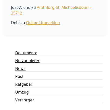
Jost-Arend
zu
Amt Burg-St. Michaelisdonn –
25712
Dehl
zu
Online Ummelden
Dokumente
Netzanbieter
News
Post
Ratgeber
Umzug
Versorger