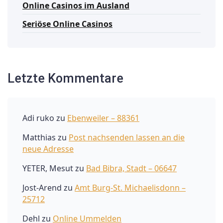
Online Casinos im Ausland
Seriöse Online Casinos
Letzte Kommentare
Adi ruko
zu
Ebenweiler – 88361
Matthias
zu
Post nachsenden lassen an die
neue Adresse
YETER, Mesut
zu
Bad Bibra, Stadt – 06647
Jost-Arend
zu
Amt Burg-St. Michaelisdonn –
25712
Dehl
zu
Online Ummelden