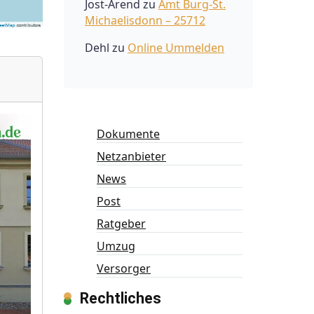
Jost-Arend
zu
Amt Burg-St.
Michaelisdonn – 25712
Dehl
zu
Online Ummelden
Dokumente
Netzanbieter
News
Post
Ratgeber
Umzug
Versorger
Rechtliches