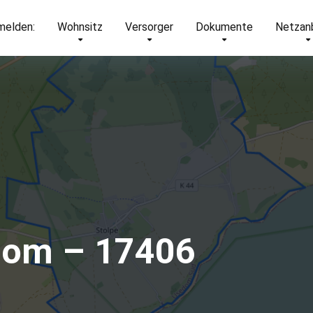
elden:
Wohnsitz
Versorger
Dokumente
Netzan
dom – 17406