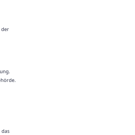
 der
ung.
ehörde.
 das