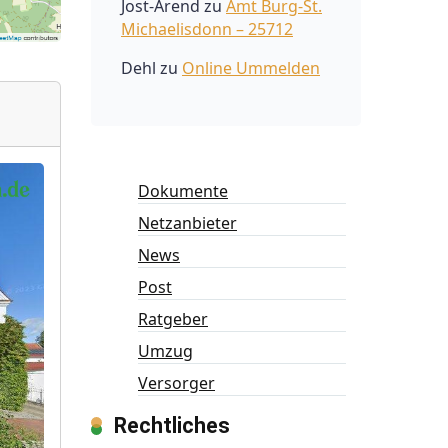
Jost-Arend
zu
Amt Burg-St.
Michaelisdonn – 25712
Dehl
zu
Online Ummelden
Dokumente
Netzanbieter
News
Post
Ratgeber
Umzug
Versorger
Rechtliches