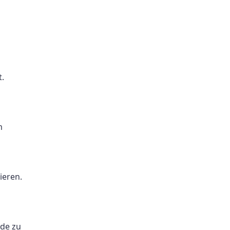
.
m
ieren.
nde zu