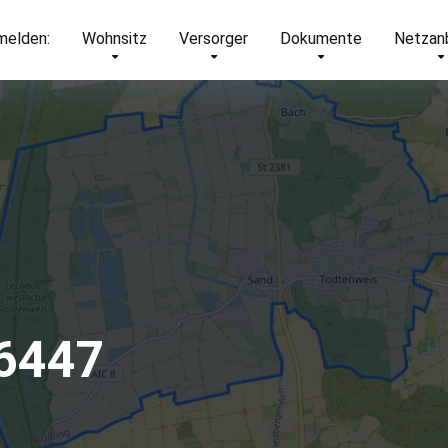
elden:
Wohnsitz
Versorger
Dokumente
Netzan
86447