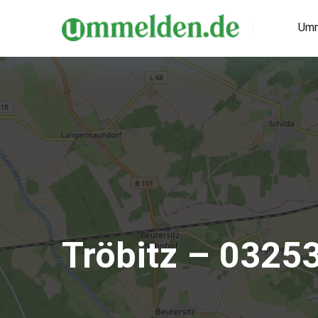
Umm
Tröbitz – 0325