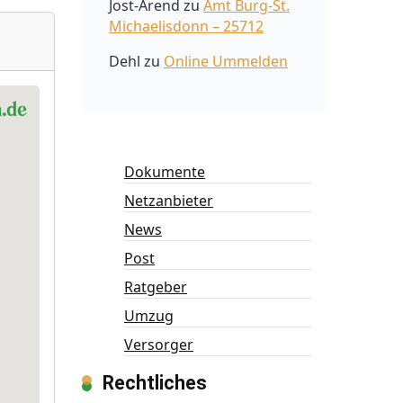
Jost-Arend
zu
Amt Burg-St.
Michaelisdonn – 25712
Dehl
zu
Online Ummelden
Dokumente
Netzanbieter
News
Post
Ratgeber
Umzug
Versorger
Rechtliches