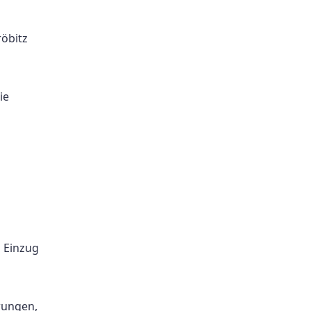
röbitz
ie
 Einzug
rungen,