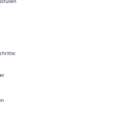
sfüllen
hritte:
er
en