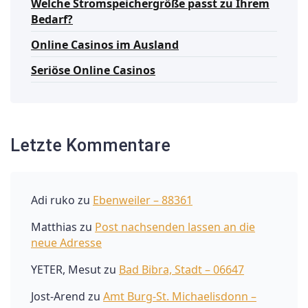
Welche Stromspeichergröße passt zu Ihrem
Bedarf?
Online Casinos im Ausland
Seriöse Online Casinos
Letzte Kommentare
Adi ruko
zu
Ebenweiler – 88361
Matthias
zu
Post nachsenden lassen an die
neue Adresse
YETER, Mesut
zu
Bad Bibra, Stadt – 06647
Jost-Arend
zu
Amt Burg-St. Michaelisdonn –