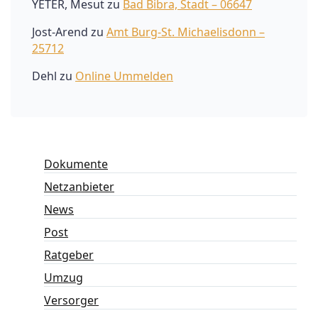
YETER, Mesut
zu
Bad Bibra, Stadt – 06647
Jost-Arend
zu
Amt Burg-St. Michaelisdonn –
25712
Dehl
zu
Online Ummelden
Dokumente
Netzanbieter
News
Post
Ratgeber
Umzug
Versorger