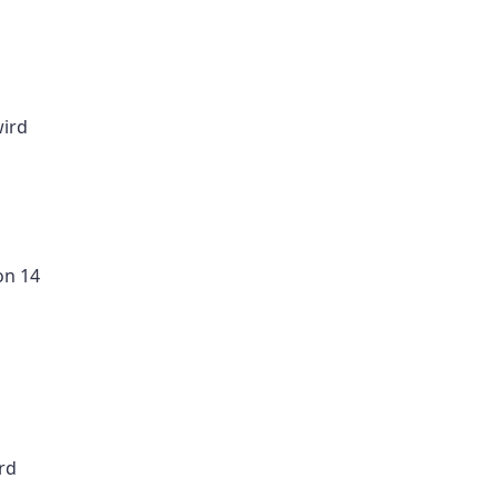
wird
on 14
rd