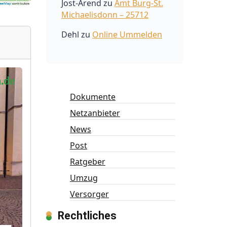
Jost-Arend
zu
Amt Burg-St.
Michaelisdonn – 25712
Dehl
zu
Online Ummelden
Dokumente
Netzanbieter
News
Post
Ratgeber
Umzug
Versorger
Rechtliches