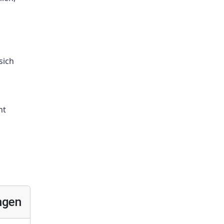
sich
ht
ngen