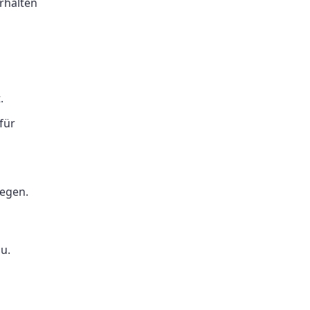
rhalten
.
für
legen.
u.