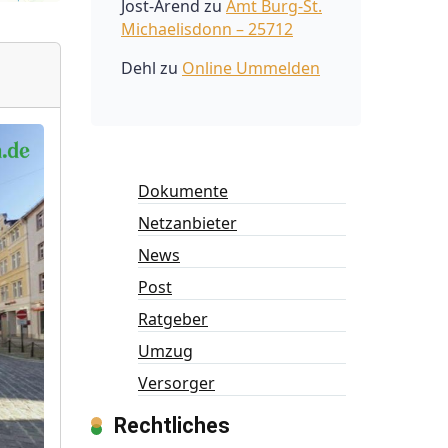
Jost-Arend
zu
Amt Burg-St.
Michaelisdonn – 25712
Dehl
zu
Online Ummelden
Dokumente
Netzanbieter
News
Post
Ratgeber
Umzug
Versorger
Rechtliches