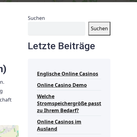
Suchen
Suchen
Letzte Beiträge
n)
Englische Online Casinos
n.
Online Casino Demo
ig
Welche
chaft
Stromspeichergröße passt
zu Ihrem Bedarf?
Online Casinos im
Ausland