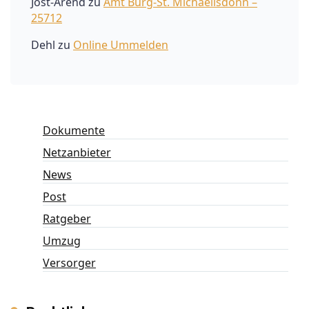
Jost-Arend
zu
Amt Burg-St. Michaelisdonn –
25712
Dehl
zu
Online Ummelden
Dokumente
Netzanbieter
News
Post
Ratgeber
Umzug
Versorger