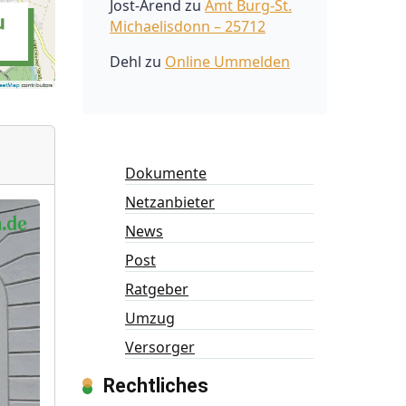
Jost-Arend
zu
Amt Burg-St.
Michaelisdonn – 25712
Dehl
zu
Online Ummelden
Dokumente
Netzanbieter
News
Post
Ratgeber
Umzug
Versorger
Rechtliches