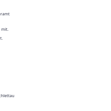
eramt
 mit.
t.
chlettau