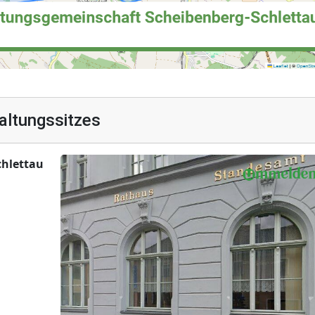
altungssitzes
chlettau