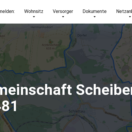
elden:
Wohnsitz
Versorger
Dokumente
Netzan
meinschaft Scheibe
481