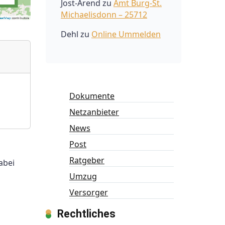
Jost-Arend
zu
Amt Burg-St.
Michaelisdonn – 25712
Dehl
zu
Online Ummelden
Dokumente
Netzanbieter
News
Post
Ratgeber
abei
Umzug
Versorger
Rechtliches