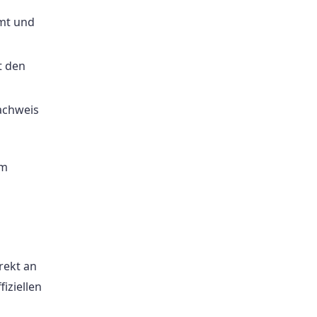
mt und
t den
achweis
um
rekt an
iziellen