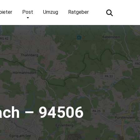
bieter
Post
Umzug
Ratgeber
ach – 94506