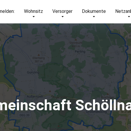
elden:
Wohnsitz
Versorger
Dokumente
Netzan
einschaft Schölln