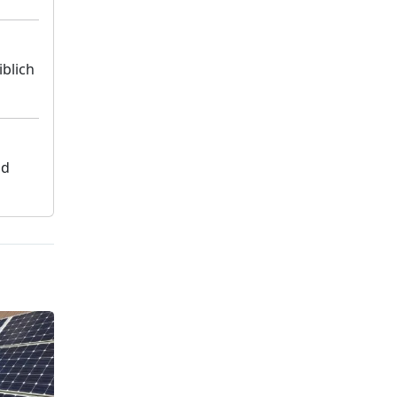
blich
nd