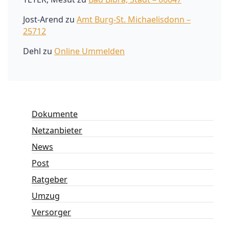
Jost-Arend
zu
Amt Burg-St. Michaelisdonn –
25712
Dehl
zu
Online Ummelden
Dokumente
Netzanbieter
News
Post
Ratgeber
Umzug
Versorger