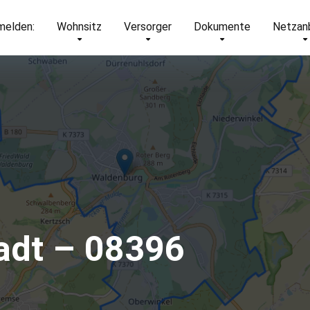
elden:
Wohnsitz
Versorger
Dokumente
Netzan
adt – 08396