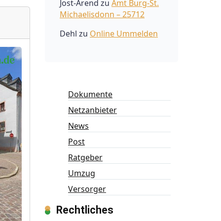
Jost-Arend
zu
Amt Burg-St.
Michaelisdonn – 25712
Dehl
zu
Online Ummelden
Dokumente
Netzanbieter
News
Post
Ratgeber
Umzug
Versorger
Rechtliches