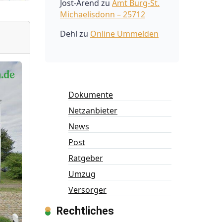
Jost-Arend
zu
Amt Burg-St.
Michaelisdonn – 25712
Dehl
zu
Online Ummelden
Dokumente
Netzanbieter
News
Post
Ratgeber
Umzug
Versorger
Rechtliches