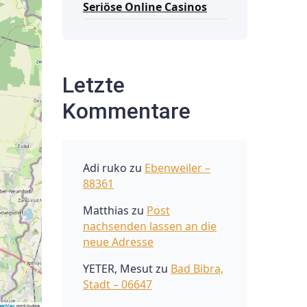
Seriöse Online Casinos
Letzte
Kommentare
Adi ruko
zu
Ebenweiler –
88361
Matthias
zu
Post
nachsenden lassen an die
neue Adresse
YETER, Mesut
zu
Bad Bibra,
Stadt – 06647