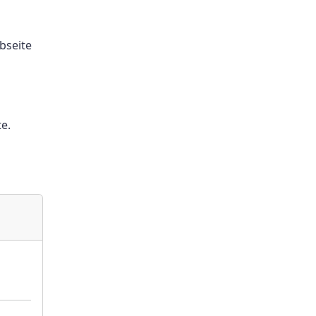
bseite
e.