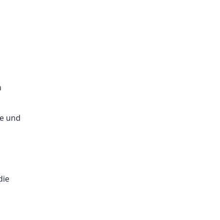
n
de und
die