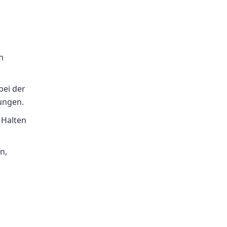
n
bei der
ungen.
 Halten
n,