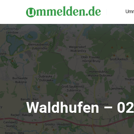
Umm
Waldhufen – 0