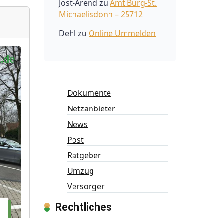
Jost-Arend
zu
Amt Burg-St.
Michaelisdonn – 25712
Dehl
zu
Online Ummelden
Dokumente
Netzanbieter
News
Post
Ratgeber
Umzug
Versorger
Rechtliches