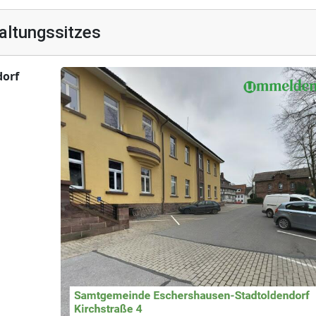
altungssitzes
orf