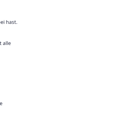
ei hast.
 alle
e