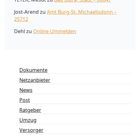
Jost-Arend
zu
Amt Burg-St. Michaelisdonn –
25712
Dehl
zu
Online Ummelden
Dokumente
Netzanbieter
News
Post
Ratgeber
Umzug
Versorger