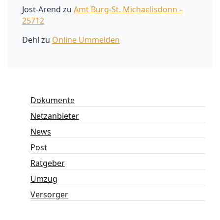
Jost-Arend
zu
Amt Burg-St. Michaelisdonn –
25712
Dehl
zu
Online Ummelden
Dokumente
Netzanbieter
News
Post
Ratgeber
Umzug
Versorger