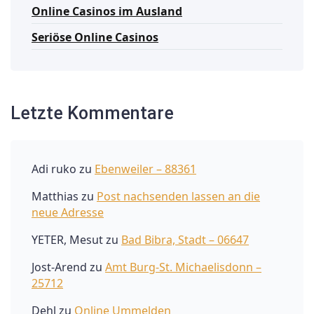
Online Casinos im Ausland
Seriöse Online Casinos
Letzte Kommentare
Adi ruko
zu
Ebenweiler – 88361
Matthias
zu
Post nachsenden lassen an die
neue Adresse
YETER, Mesut
zu
Bad Bibra, Stadt – 06647
Jost-Arend
zu
Amt Burg-St. Michaelisdonn –
25712
Dehl
zu
Online Ummelden